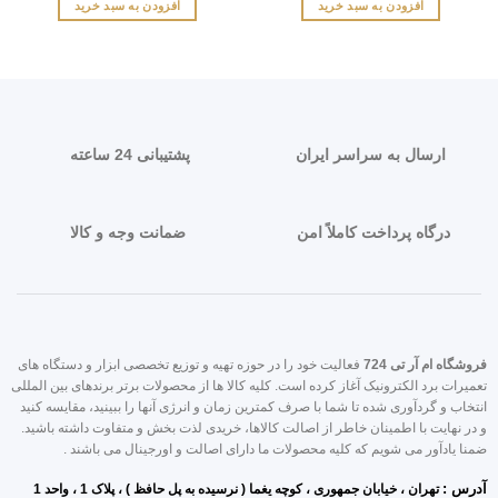
افزودن به سبد خرید
افزودن به سبد خرید
ارسال به سراسر ایران
پشتیبانی 24 ساعته
درگاه پرداخت کاملاً امن
ضمانت وجه و کالا
روشگاه ام آر تی 724
فعالیت خود را در حوزه تهیه و توزیع تخصصی ابزار و دستگاه های
عمیرات برد الکترونیک آغاز کرده است. کلیه کالا ها از محصولات برتر برندهای بین المللی
نتخاب و گردآوری شده تا شما با صرف کمترین زمان و انرژی آنها را ببینید، مقایسه کنید
 در نهایت با اطمینان خاطر از اصالت کالاها، خریدی لذت بخش و متفاوت داشته باشید.
منا یادآور می شویم که کلیه محصولات ما دارای اصالت و اورجینال می باشند .
درس :
تهران ، خیابان جمه
وری ، کوچه یغما ( نرسیده به پل حافظ ) ، پلاک 1 ، واحد 1