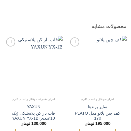
محصولات مشابه
افزودن
افزودن
به
به
علاقه
علاقه
مندی
مندی
ها
ها
ابزار مونتاژ و لحیم کاری
ابزار متفرقه مونتاژ و لحیم کاری
سایر برندها
YAXUN
کف چین پلاتو مدل PLATO
قاب باز کن پلاستیکی (پک
170
10عددی) YAXUN YX-1B
195,000
تومان
130,000
تومان