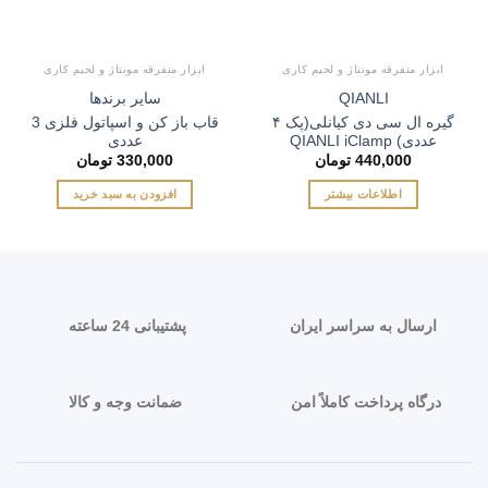
ابزار متفرقه مونتاژ و لحیم کاری
ابزار متفرقه مونتاژ و لحیم کاری
QIANLI
سایر برندها
گیره ال سی دی کیانلی(پک ۴
قاب باز کن و اسپاتول فلزی 3
عددی) QIANLI iClamp
عددی
440,000
تومان
330,000
تومان
اطلاعات بیشتر
افزودن به سبد خرید
ارسال به سراسر ایران
پشتیبانی 24 ساعته
درگاه پرداخت کاملاً امن
ضمانت وجه و کالا