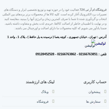
روشگاه ام آر تی 724
فعالیت خود را در حوزه تهیه و توزیع تخصصی ابزار و دستگاه های
عمیرات برد الکترونیک آغاز کرده است. کلیه کالا ها از محصولات برتر برندهای بین المللی
نتخاب و گردآوری شده تا شما با صرف کمترین زمان و انرژی آنها را ببینید، مقایسه کنید
 در نهایت با اطمینان خاطر از اصالت کالاها، خریدی لذت بخش و متفاوت داشته باشید.
منا یادآور می شویم که کلیه محصولات ما دارای اصالت و اورجینال می باشند .
درس :
تهران ، خیابان جمه
وری ، کوچه یغما ( نرسیده به پل حافظ ) ، پلاک 1 ، واحد 1
لوکیشن
فن : 02166763851 - 02166763862 - 09128452528
ساب کاربری
لینک های ارزشمند
پیشخوان
وبلاگ
سفارش ها
فروشگاه