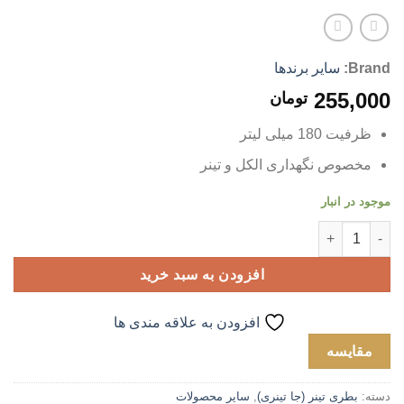
Brand:
سایر برندها
255,000
تومان
ظرفیت 180 میلی لیتر
مخصوص نگهداری الکل و تینر
موجود در انبار
جاتینری پمپی 180 میلی لیتر عدد
افزودن به سبد خرید
افزودن به علاقه مندی ها
مقایسه
دسته:
بطری تینر (جا تینری)
,
سایر محصولات