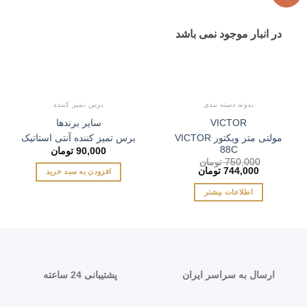
به
به
علاقه
علاقه
مندی
مندی
ها
ها
در انبار موجود نمی باشد
بدونه دسته بندی
برس تمیز کننده
VICTOR
سایر برندها
مولتی متر ویکتور VICTOR
برس تمیز کننده آنتی استاتیک
88C
90,000
تومان
750,000
تومان
قیمت
قیمت
744,000
تومان
افزودن به سبد خرید
اصلی:
فعلی:
750,000 تومان
744,000 تومان.
اطلاعات بیشتر
بود.
ارسال به سراسر ایران
پشتیبانی 24 ساعته