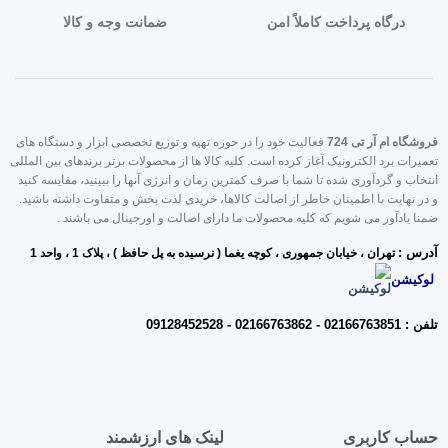
درگاه پرداخت کاملاً امن
ضمانت وجه و کالا
روشگاه ام آر تی 724
فعالیت خود را در حوزه تهیه و توزیع تخصصی ابزار و دستگاه های
عمیرات برد الکترونیک آغاز کرده است. کلیه کالا ها از محصولات برتر برندهای بین المللی
نتخاب و گردآوری شده تا شما با صرف کمترین زمان و انرژی آنها را ببینید، مقایسه کنید
 در نهایت با اطمینان خاطر از اصالت کالاها، خریدی لذت بخش و متفاوت داشته باشید.
منا یادآور می شویم که کلیه محصولات ما دارای اصالت و اورجینال می باشند .
درس :
تهران ، خیابان جمه
وری ، کوچه یغما ( نرسیده به پل حافظ ) ، پلاک 1 ، واحد 1
لوکیشن
فن : 02166763851 - 02166763862 - 09128452528
ساب کاربری
لینک های ارزشمند