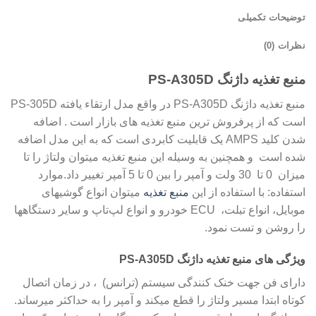
توضیحات تکمیلی
نظرات (0)
منبع تغذیه داژنگ PS-A305D
منبع تغذیه داژنگ PS-A305D در واقع مدل ارتقاء یافته PS-305D
است که از پرفروش ترین منبع تغذیه های بازار است . اضافه
شدن کلید AMPS یک قابلیت کابردی است که به این مدل اضافه
شده است و همچنین به وسیله این منبع تغذیه میتوان ولتاژ را تا
میزان 0 تا 30 ولت و آمپر را بین 0 تا 5 آمپر تغییر داد.موارد
استفاده: با استفاده از این
منبع تغذیه
میتوان انواع گوشیهای
موبایل، انواع تبلت، ECU خودرو و انواع لپ‌تاپ و سایر دستگاهها
را روشن و تست نمود.
ویژگی های منبع تغذیه داژنگ PS-A305D
دارای فن جهت خنک کنندگی سیستم (ترانس) ، در زمان اتصال
کوتاه ابتدا مسیر ولتاژ را قطع میکند و آمپر را به حداکثر میرساند.