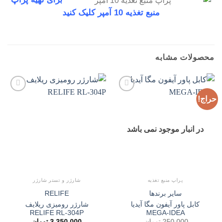
منبع تغذیه 10 آمپر کلیک کنید
محصولات مشابه
حراج!
افزودن
افزودن
به
به
علاقه
علاقه
مندی
مندی
ها
ها
در انبار موجود نمی باشد
پراپ منبع تغذیه
شارژر و تستر شارژر
سایر برندها
RELIFE
کابل پاور آیفون مگا آیدیا
شارژر رومیزی ریلایف
RELIFE RL-304P
MEGA-IDEA
250,000
تومان
3,350,000
تومان