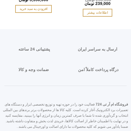
قیمت
قیمت
239,000
تومان
اصلی:
فعلی:
افزودن به سبد خرید
250,000 تومان
239,000 تومان.
اطلاعات بیشتر
بود.
ارسال به سراسر ایران
پشتیبانی 24 ساعته
درگاه پرداخت کاملاً امن
ضمانت وجه و کالا
روشگاه ام آر تی 724
فعالیت خود را در حوزه تهیه و توزیع تخصصی ابزار و دستگاه های
عمیرات برد الکترونیک آغاز کرده است. کلیه کالا ها از محصولات برتر برندهای بین المللی
نتخاب و گردآوری شده تا شما با صرف کمترین زمان و انرژی آنها را ببینید، مقایسه کنید
 در نهایت با اطمینان خاطر از اصالت کالاها، خریدی لذت بخش و متفاوت داشته باشید.
منا یادآور می شویم که کلیه محصولات ما دارای اصالت و اورجینال می باشند .