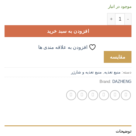
موجود در انبار
منبع تغذیه 30 ولت 5 آمپر داژنگ DAZHENG PS-A305D (مدل جدید) عدد
افزودن به سبد خرید
افزودن به علاقه مندی ها
مقایسه
دسته:
منبع تغذیه
,
منبع تغذیه و شارژر
Brand:
DAZHENG
توضیحات