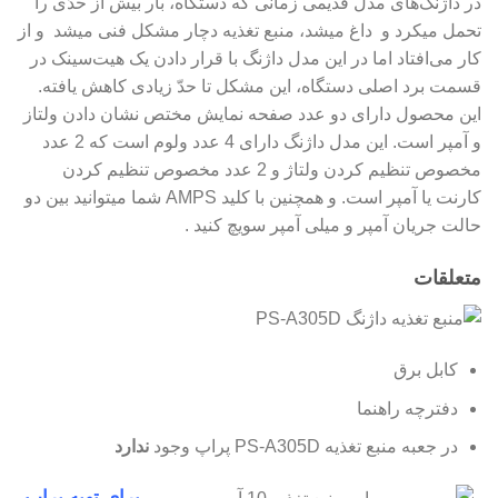
در داژنگ‌های مدل قدیمی زمانی که دستگاه، بار بیش از حدّی را
تحمل میکرد و داغ میشد، منبع تغذیه دچار مشکل فنی میشد و از
کار می‌افتاد اما در این مدل داژنگ با قرار دادن یک هیت‌سینک در
قسمت برد اصلی دستگاه، این مشکل تا حدّ زیادی کاهش یافته.
این محصول دارای دو عدد صفحه نمایش مختص نشان دادن ولتاز
و آمپر است. این مدل داژنگ دارای 4 عدد ولوم است که 2 عدد
مخصوص تنظیم کردن ولتاژ و 2 عدد مخصوص تنظیم کردن
کارنت یا آمپر است. و همچنین با کلید AMPS شما میتوانید بین دو
حالت جریان آمپر و میلی آمپر سویچ کنید .
متعلقات
کابل برق
دفترچه راهنما
در جعبه منبع تغذیه PS-A305D پراپ وجود
ندارد
برای تهیه پراپ