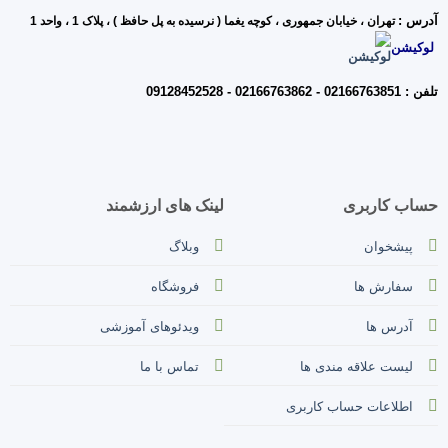
درس :
تهران ، خیابان جمه
وری ، کوچه یغما ( نرسیده به پل حافظ ) ، پلاک 1 ، واحد 1
لوکیشن
فن : 02166763851 - 02166763862 - 09128452528
ساب کاربری
لینک های ارزشمند
پیشخوان
وبلاگ
سفارش ها
فروشگاه
آدرس ها
ویدئوهای آموزشی
لیست علاقه مندی ها
تماس با ما
اطلاعات حساب کاربری